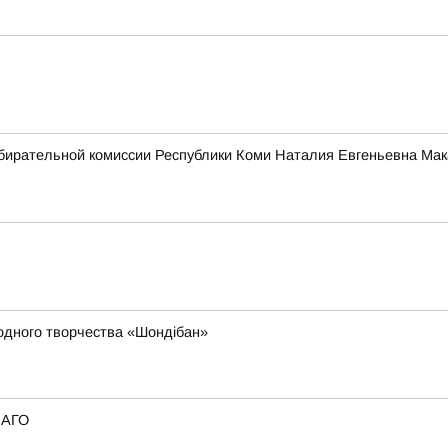
бирательной комиссии Республики Коми Наталия Евгеньевна Мак
родного творчества «Шондібан»
САГО