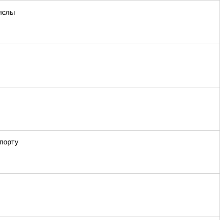
яслы
порту