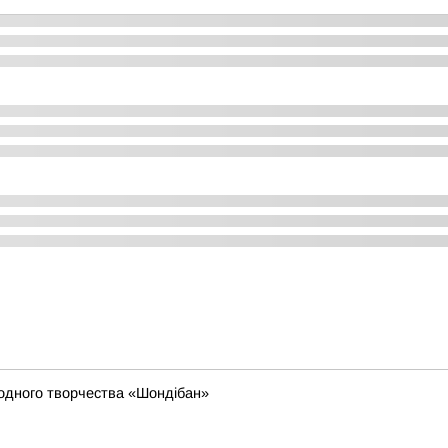
родного творчества «Шондібан»