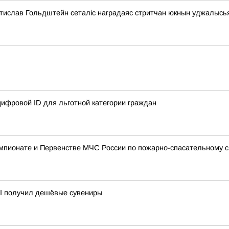
стислав Гольдштейн сеталіс наградаяс стритчан юкнын уджалысь
ифровой ID для льготной категории граждан
мпионате и Первенстве МЧС России по пожарно-спасательному с
II получил дешёвые сувениры