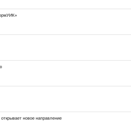
формУИК»
ю
а открывает новое направление