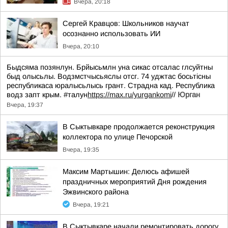
Вчера, 20:18
Сергей Кравцов: Школьников научат
осознанно использовать ИИ
Вчера, 20:10
Быдсяма позянлун. Брйысьмлн уна сикас отсалас глсуйтны
быд олысьлы. Водзмстчысьяслы отсг. 74 уджтас босьтiсны
республикаса юралысьлысь грант. Страдна кад. Республика
водз запт крым. #талун
https://max.ru/yurgankomi
//
Юрган
Вчера, 19:37
В Сыктывкаре продолжается реконструкция
коллектора по улице Печорской
Вчера, 19:35
Максим Мартышин: Делюсь афишей
праздничных мероприятий Дня рождения
Эжвинского района
Вчера, 19:21
В Сыктывкаре начали ремонтировать дорогу