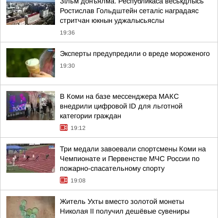
Зільм донъялма. Республикаса веськдлысь
Ростислав Гольдштейн сеталіс наградаяс
стритчан юкнын уджалысьяслы
19:36
Эксперты предупредили о вреде мороженого
19:30
В Коми на базе мессенджера МАКС
внедрили цифровой ID для льготной
категории граждан
19:12
Три медали завоевали спортсмены Коми на
Чемпионате и Первенстве МЧС России по
пожарно-спасательному спорту
19:08
Житель Ухты вместо золотой монеты
Николая II получил дешёвые сувениры