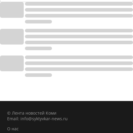
© Лента новостей Коми
Email:
info@syktyvkar-news.ru
О нас