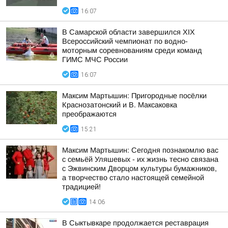
16:07
В Самарской области завершился XIХ
Всероссийский чемпионат по водно-
моторным соревнованиям среди команд
ГИМС МЧС России
16:07
Максим Мартышин: Пригородные посёлки
Краснозатонский и В. Максаковка
преображаются
15:21
Максим Мартышин: Сегодня познакомлю вас
с семьёй Уляшевых - их жизнь тесно связана
с Эжвинским Дворцом культуры бумажников,
а творчество стало настоящей семейной
традицией!
14:06
В Сыктывкаре продолжается реставрация