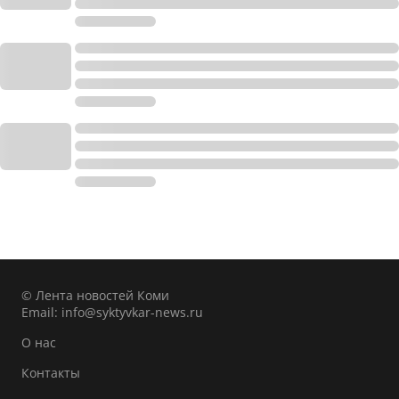
© Лента новостей Коми
Email:
info@syktyvkar-news.ru
О нас
Контакты