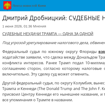
Дмитрий Дробницкий: СУДЕБНЫЕ
Мнения
1 июня 2026, 01:36
СУДЕБНЫЕ НЕУДАЧИ ТРАМПА — ОДНА ЗА ОДНОЙ
Под угрозой урегулирование налогового дела, обвин
Федеральный судья по южному округу Флориды
взя
ходатайстве заявили, что сделка между Дональдом Т
конфликта интересов. Ранее Трамп подал 10-миллиа
соглашению сторон, согласно которому налоговые 
включительно. Эту сделку суд может отменить.
Другой федеральный судья, по округу Колумбия, выне
Трампа и Кеннеди (The Donald Trump and The John F. Ke
присвоил Центру Кеннеди его нынешнее название, и то
все упоминания о Трампе в названии.