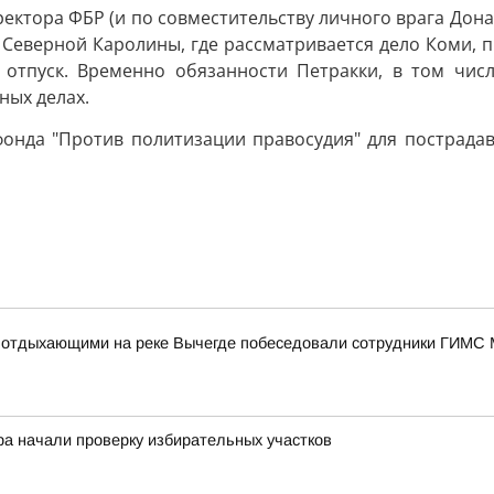
ектора ФБР (и по совместительству личного врага Дон
Северной Каролины, где рассматривается дело Коми, про
 отпуск. Временно обязанности Петракки, в том чис
ных делах.
онда "Против политизации правосудия" для пострадав
 с отдыхающими на реке Вычегде побеседовали сотрудники ГИМС
ра начали проверку избирательных участков