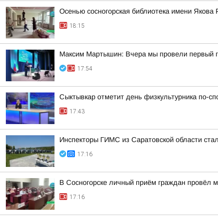
Осенью сосногорская библиотека имени Якова 
18:15
Максим Мартышин: Вчера мы провели первый г
17:54
Сыктывкар отметит день физкультурника по-сп
17:43
Инспекторы ГИМС из Саратовской области стал
17:16
В Сосногорске личный приём граждан провёл м
17:16