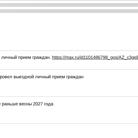
й личный прием граждан.
https://max.ru/id1101486798_gos/AZ_c3g
провел выездной личный прием граждан
 раньше весны 2027 года