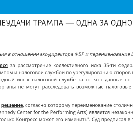
 НЕУДАЧИ ТРАМПА — ОДНА ЗА ОДН
ения в отношении экс-директора ФБР и переименование 
лся
за рассмотрение коллективного иска 35-ти федер
рампом и налоговой службой по урегулированию споров
рдный иск к налоговой службе за то. что данные по 
органы не могут расследовать возможные налоговые
с
решение
, согласно которому переименование столичн
nnedy Center for the Performing Arts) является незакон
лько Конгресс может его изменить". Суд предписал в т