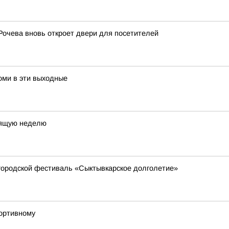
Рочева вновь откроет двери для посетителей
оми в эти выходные
оящую неделю
ородской фестиваль «Сыктывкарское долголетие»
портивному