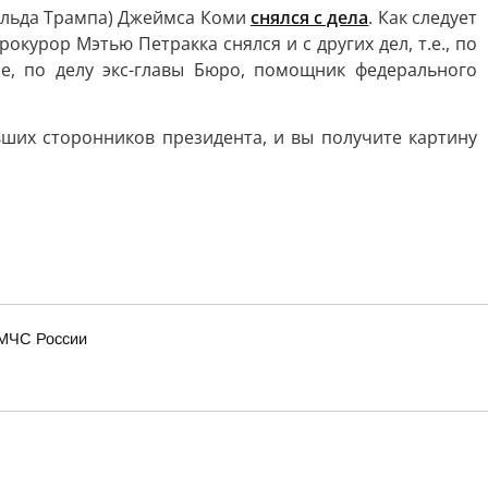
альда Трампа) Джеймса Коми
снялся с дела
. Как следует
курор Мэтью Петракка снялся и с других дел, т.е., по
ле, по делу экс-главы Бюро, помощник федерального
ших сторонников президента, и вы получите картину
 МЧС России