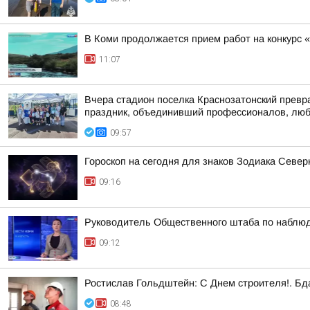
В Коми продолжается прием работ на конкурс 
11:07
Вчера стадион поселка Краснозатонский превра
праздник, объединивший профессионалов, люби
09:57
Гороскоп на сегодня для знаков Зодиака Севе
09:16
Руководитель Общественного штаба по наблюд
09:12
Ростислав Гольдштейн: С Днем строителя!. Бда
08:48