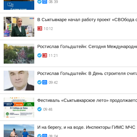
08:39
В Сыктывкаре начал работу проект «СВОбода о
10:12
Ростислав Гольдштейн: Сегодня Международн
11:21
Ростислав Гольдштейн: В День строителя счит
09:42
Фестиваль «Сыктывкарское лето» продолжает
09:48
И на берегу, и на воде. Инспекторы ГИМС МЧС
08:04