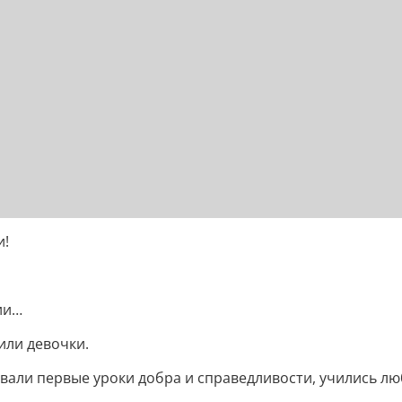
и!
ии…
или девочки.
вали первые уроки добра и справедливости, учились люб