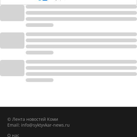
© Лента новостей Коми
Email:
info@syktyvkar-news.ru
О нас