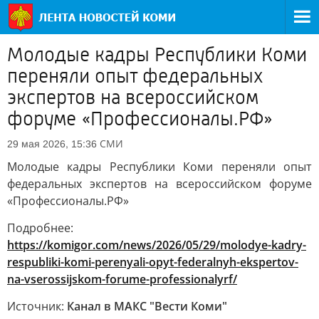
Молодые кадры Республики Коми
переняли опыт федеральных
экспертов на всероссийском
форуме «Профессионалы.РФ»
СМИ
29 мая 2026, 15:36
Молодые кадры Республики Коми переняли опыт
федеральных экспертов на всероссийском форуме
«Профессионалы.РФ»
Подробнее:
https://komigor.com/news/2026/05/29/molodye-kadry-
respubliki-komi-perenyali-opyt-federalnyh-ekspertov-
na-vserossijskom-forume-professionalyrf/
Источник:
Канал в МАКС "Вести Коми"