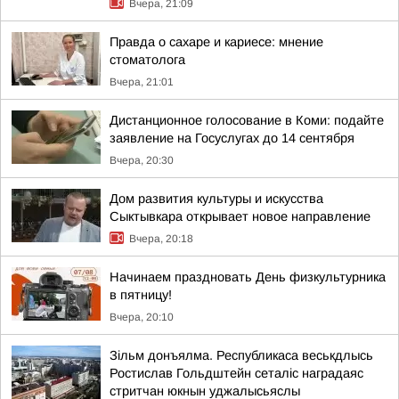
Вчера, 21:09
Правда о сахаре и кариесе: мнение
стоматолога
Вчера, 21:01
Дистанционное голосование в Коми: подайте
заявление на Госуслугах до 14 сентября
Вчера, 20:30
Дом развития культуры и искусства
Сыктывкара открывает новое направление
Вчера, 20:18
Начинаем праздновать День физкультурника
в пятницу!
Вчера, 20:10
Зільм донъялма. Республикаса веськдлысь
Ростислав Гольдштейн сеталіс наградаяс
стритчан юкнын уджалысьяслы