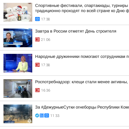
Спортивные фестивали, спартакиады, турниры 
традиционно проходят по всей стране ко Дню 
17:38
Завтра в России отметят День строителя
21:06
Народные дружинники помогают сотрудникам п
17:38
Роспотребнадзор: клещи стали менее активны,
16:36
За #ДежурныеСутки огнеборцы Республики Ком
11:33