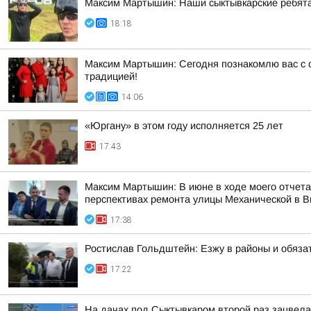
Максим Мартышин: Наши сыктывкарские ребята 
18:18
Максим Мартышин: Сегодня познакомлю вас с с
традицией!
14:06
«Юргану» в этом году исполняется 25 лет
17:43
Максим Мартышин: В июне в ходе моего отчета 
перспективах ремонта улицы Механической в 
17:38
Ростислав Гольдштейн: Езжу в районы и обяза
17:22
На дачах под Сыктывкаром второй раз зацвела