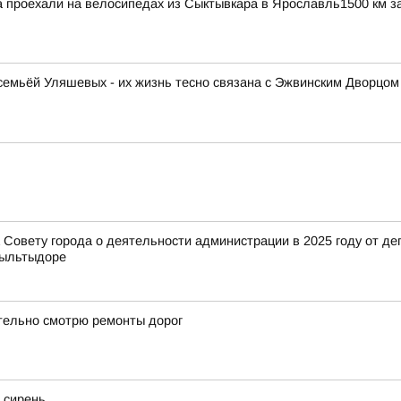
проехали на велосипедах из Сыктывкара в Ярославль1500 км за
емьёй Уляшевых - их жизнь тесно связана с Эжвинским Дворцом 
Совету города о деятельности администрации в 2025 году от деп
Выльтыдоре
тельно смотрю ремонты дорог
 сирень