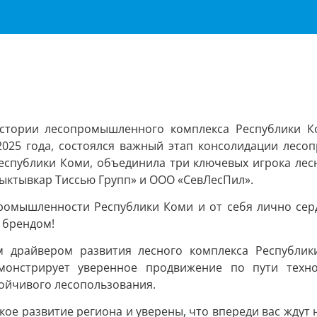
истории лесопромышленного комплекса Республики 
 2025 года, состоялся важный этап консолидации лес
еспублики Коми, объединила три ключевых игрока лесн
ыктывкар Тиссью Групп» и ООО «СевЛесПил».
ромышленности Республики Коми и от себя лично сер
 брендом!
 драйвером развития лесного комплекса Республик
монстрирует уверенное продвижение по пути техно
тойчивого лесопользования.
ое развитие региона и уверены, что впереди вас жду