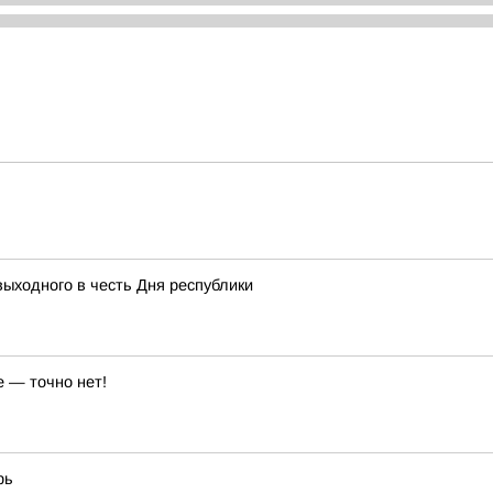
выходного в честь Дня республики
е — точно нет!
рь