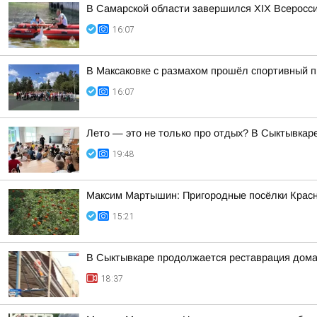
В Самарской области завершился XIХ Всеросс
16:07
В Максаковке с размахом прошёл спортивный п
16:07
Лето — это не только про отдых? В Сыктывкаре
19:48
Максим Мартышин: Пригородные посёлки Красн
15:21
В Сыктывкаре продолжается реставрация дома
18:37