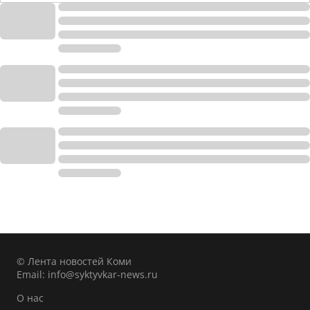
© Лента новостей Коми
Email:
info@syktyvkar-news.ru
О нас