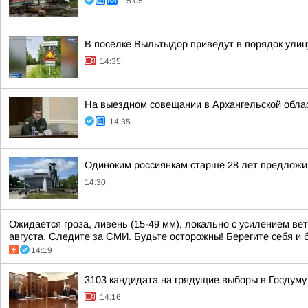
15:05
В посёлке Выльтыдор приведут в порядок ули
14:35
На выездном совещании в Архангельской обла
14:35
Одиноким россиянкам старше 28 лет предложи
14:30
Ожидается гроза, ливень (15-49 мм), локально с усилением вет
августа. Следите за СМИ. Будьте осторожны! Берегите себя и б
14:19
3103 кандидата на грядущие выборы в Госдуму
14:16