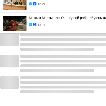
13:49
Максим Мартышин: Очередной рабочий день дл
13:44