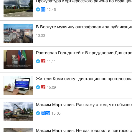
Прокуратура Корткеросского района по обраще
12:45
В Воркуте мужчину оштрафовали за публикац
13:33
Ростислав Гольдштейн: В преддверии Дня стр
11:11
Жители Коми смогут дистанционно проголосова
15:09
Максим Мартышин: Расскажу о том, что обычно 
15:05
Максим Мартышин: Не раз говорил и повторю сн