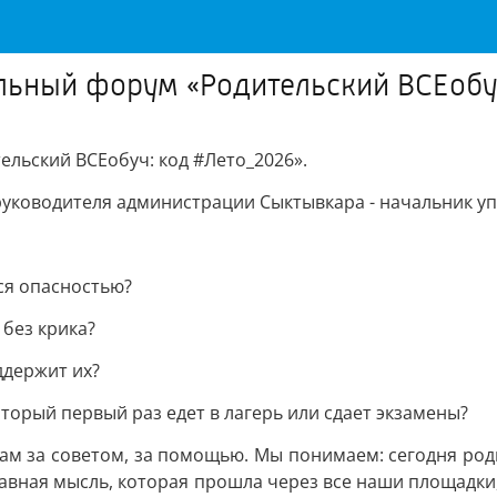
льный форум «Родительский ВСЕобу
льский ВСЕобуч: код #Лето_2026».
руководителя администрации Сыктывкара - начальник уп
тся опасностью?
 без крика?
ддержит их?
который первый раз едет в лагерь или сдает экзамены?
нам за советом, за помощью. Мы понимаем: сегодня род
лавная мысль, которая прошла через все наши площадки