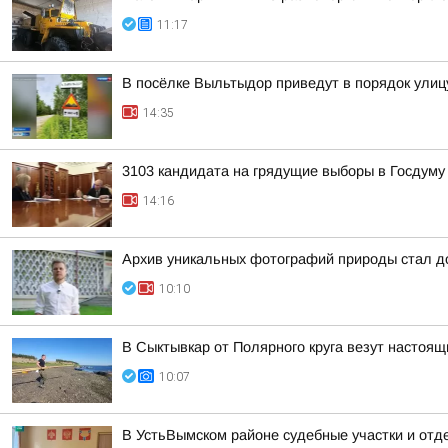
11:17
В посёлке Выльтыдор приведут в порядок ули
14:35
3103 кандидата на грядущие выборы в Госдуму
14:16
Архив уникальных фотографий природы стал д
10:10
В Сыктывкар от Полярного круга везут настоя
10:07
В УстьВымском районе судебные участки и от