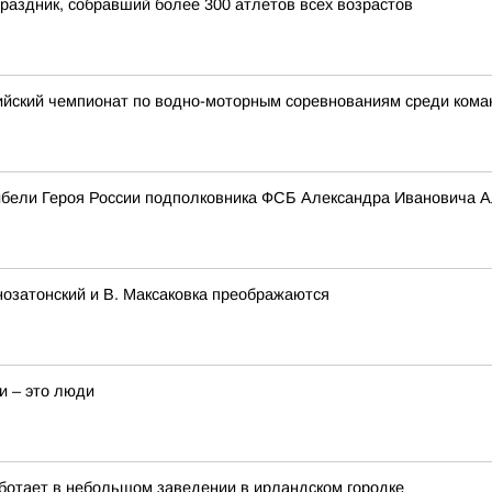
раздник, собравший более 300 атлетов всех возрастов
ийский чемпионат по водно-моторным соревнованиям среди ко
гибели Героя России подполковника ФСБ Александра Ивановича 
озатонский и В. Максаковка преображаются
и – это люди
ботает в небольшом заведении в ирландском городке