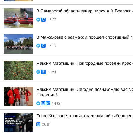
В Самарской области завершился XIХ Всеросс
16:07
В Максаковке с размахом прошёл спортивный п
16:07
Максим Мартышин: Пригородные посёлки Красн
15:21
Максим Мартышин: Сегодня познакомлю вас с с
традицией!
14:06
По всей стране: хроника задержаний киберпрес
08:51