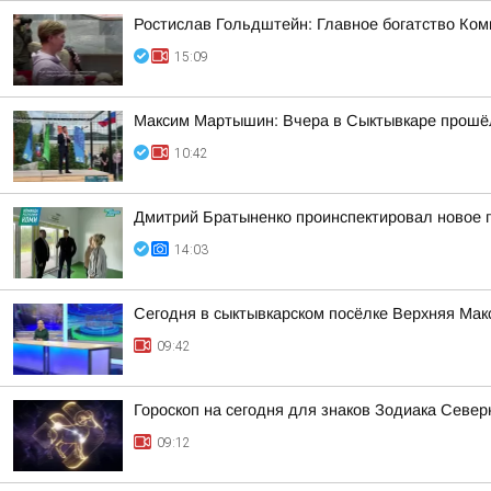
Ростислав Гольдштейн: Главное богатство Ком
15:09
Максим Мартышин: Вчера в Сыктывкаре прошё
10:42
Дмитрий Братыненко проинспектировал новое 
14:03
Сегодня в сыктывкарском посёлке Верхняя Ма
09:42
Гороскоп на сегодня для знаков Зодиака Севе
09:12