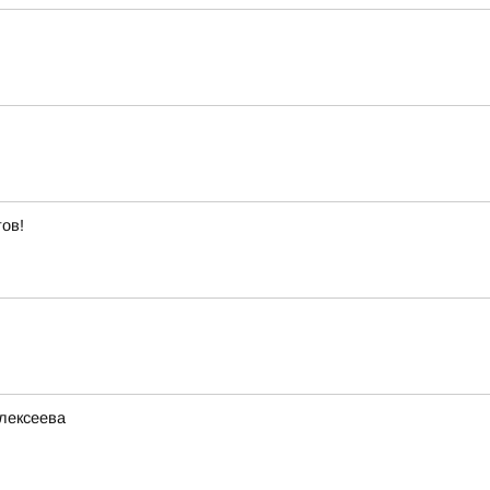
ов!
лексеева