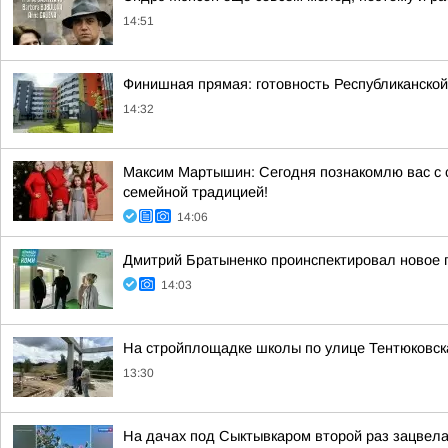
14:51
Финишная прямая: готовность Республиканско
14:32
Максим Мартышин: Сегодня познакомлю вас с с
семейной традицией!
14:06
Дмитрий Братыненко проинспектировал новое 
14:03
На стройплощадке школы по улице Тентюковска
13:30
На дачах под Сыктывкаром второй раз зацвела