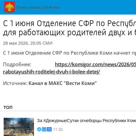
С 1 июня Отделение СФР по Респуб
для работающих родителей двух и 
СМИ
28 мая 2026, 20:05
С 1 июня Отделение СФР по Республике Коми начнет п
Подробнее:
https://komigor.com/news/2026/05/
rabotayushih-roditelej-dvuh-i-bolee-detej/
Источник:
Канал в МАКС "Вести Коми"
ТОП
За #ДежурныеСутки огнеборцы Республики Ком
11:33