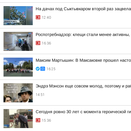
На дачах под Сыктывкаром второй раз зацвела
12:40
Роспотребнадзор: клещи стали менее активны,
16:36
Максим Мартышин: В Максаковке прошел настоя
16:25
Эндрэ Мэнсон еще совсем молод, поэтому и ра
14:51
Сегодня ровно 30 лет с момента героической 
15:36