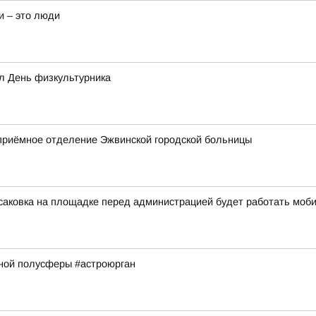
и – это люди
л День физкультурника
приёмное отделение Эжвинской городской больницы
ксаковка на площадке перед администрацией будет работать мо
рной полусферы #астроюрган