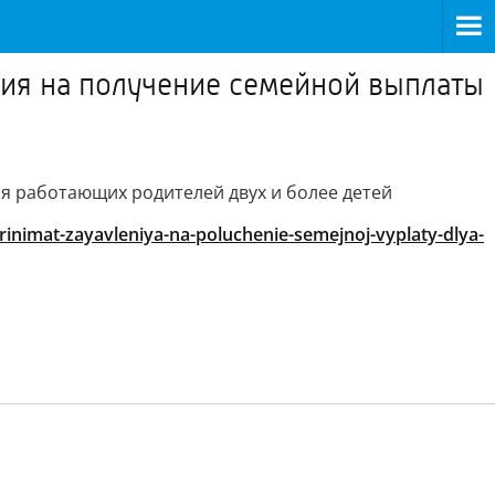
ния на получение семейной выплаты
я работающих родителей двух и более детей
rinimat-zayavleniya-na-poluchenie-semejnoj-vyplaty-dlya-