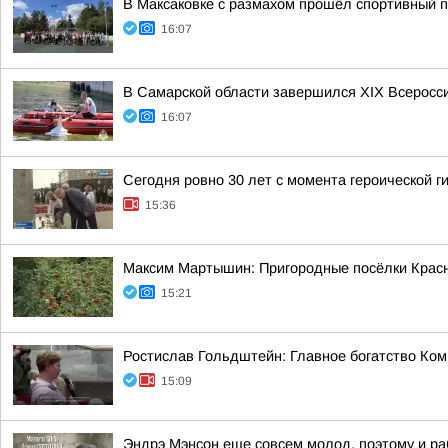
В Максаковке с размахом прошёл спортивный п
16:07
В Самарской области завершился XIХ Всеросс
16:07
Сегодня ровно 30 лет с момента героической 
15:36
Максим Мартышин: Пригородные посёлки Красн
15:21
Ростислав Гольдштейн: Главное богатство Ком
15:09
Эндрэ Мэнсон еще совсем молод, поэтому и ра