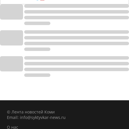
© Лента новостей Коми
Email:
info@syktyvkar-news.ru
О нас