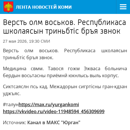
Версть олм воськов. Республикаса
школаясын триньбтiс бръя звнок
СМИ
27 мая 2026, 19:30
Версть олм воськов. Республикаса школаясын
триньбтiс бръя звнок.
Медицина свмм. Тавося гожм Эжваса больнича
бердын восьтасны приёмнй юкнлысь выль корпус.
Сиктсаяслн псь кад. Межадорын сигртiсны гран-кдзан
уджъяс.
#талун
https://max.ru/yurgankomi
https://vkvideo.ru/video-11948594_456309699
Источник:
Канал в МАКС "Юрган"