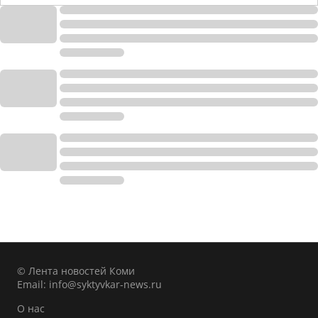
© Лента новостей Коми
Email:
info@syktyvkar-news.ru
О нас