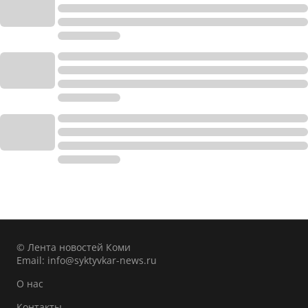
© Лента новостей Коми
Email:
info@syktyvkar-news.ru
О нас
Контакты