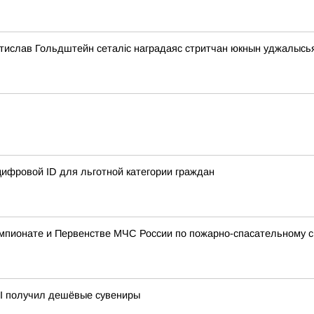
стислав Гольдштейн сеталіс наградаяс стритчан юкнын уджалысь
ифровой ID для льготной категории граждан
мпионате и Первенстве МЧС России по пожарно-спасательному с
II получил дешёвые сувениры