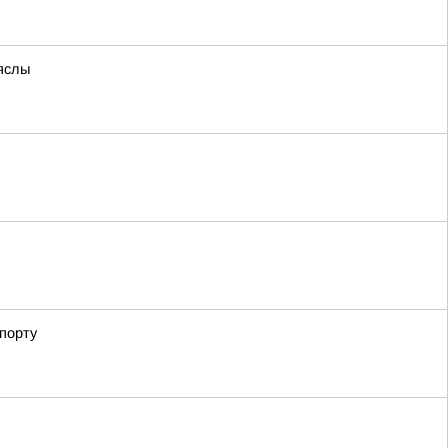
яслы
порту