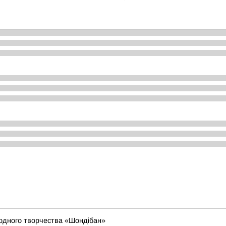
родного творчества «Шондібан»