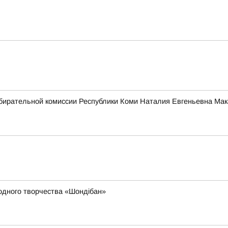
бирательной комиссии Республики Коми Наталия Евгеньевна Мак
родного творчества «Шондібан»