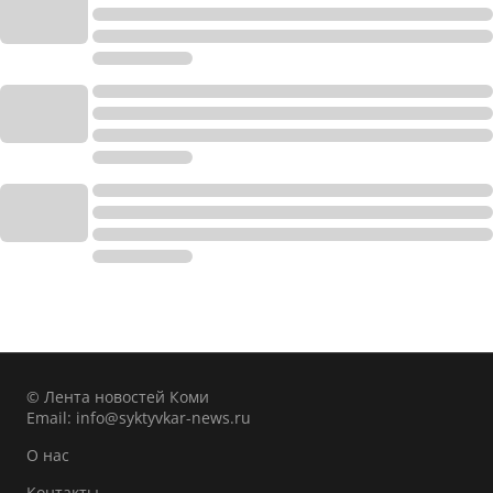
© Лента новостей Коми
Email:
info@syktyvkar-news.ru
О нас
Контакты