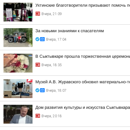
Ухтинские благотворители призывают помочь п
Вчера, 21:09
За новыми знаниями к спасателям
Вчера, 17:04
В Сыктывкаре прошла торжественная церемони
Вчера, 18:35
Музей А.В. Журавского обновил материально-те
Вчера, 18:07
Дом развития культуры и искусства Сыктывкар
Вчера, 20:18