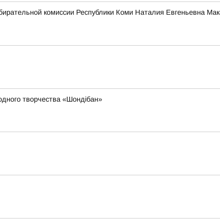
бирательной комиссии Республики Коми Наталия Евгеньевна Мак
родного творчества «Шондібан»