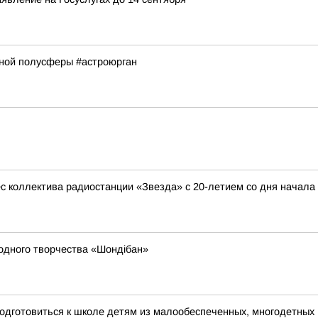
рной полусферы #астроюрган
с коллектива радиостанции «Звезда» с 20-летием со дня начала
родного творчества «Шондібан»
одготовиться к школе детям из малообеспеченных, многодетных