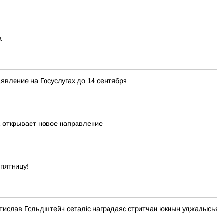
а
явление на Госуслугах до 14 сентября
а открывает новое направление
пятницу!
стислав Гольдштейн сеталіс наградаяс стритчан юкнын уджалысь