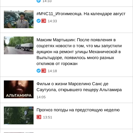
14:33
#МЧС11_Итогимесяца. На календаре август
14:33
Максим Мартышин: После появления в
соцсетях новости о том, что мы запустили
аукцион на ремонт улицы Механической в
Выльтыдоре, появилось много разных
откликов от горожан
14:18
Фильм о жизни Марселино Санс де
Саутуола, открывшего пещеру Альтамира
14:05
Прогноз погоды на предстоящую неделю
13:51