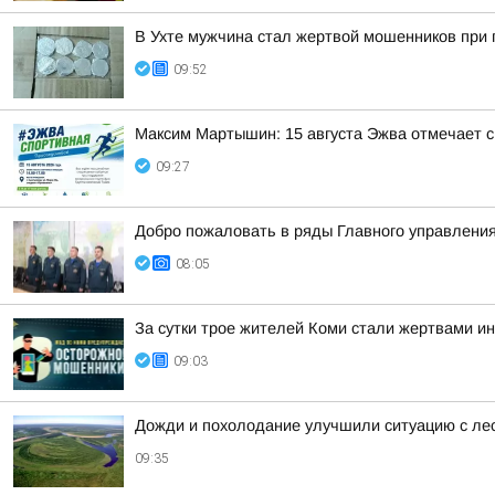
В Ухте мужчина стал жертвой мошенников при 
09:52
Максим Мартышин: 15 августа Эжва отмечает с
09:27
Добро пожаловать в ряды Главного управления
08:05
За сутки трое жителей Коми стали жертвами и
09:03
Дожди и похолодание улучшили ситуацию с ле
09:35