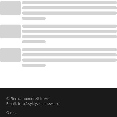
© Лента новостей Коми
Email:
info@syktyvkar-news.ru
О нас