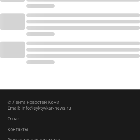
© Лента новостей Коми
Email:
info@syktyvkar-news.ru
О нас
Контакты
Редакционная политика