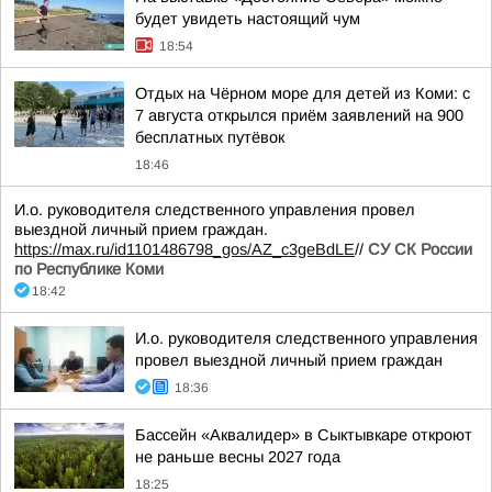
будет увидеть настоящий чум
18:54
Отдых на Чёрном море для детей из Коми: с
7 августа открылся приём заявлений на 900
бесплатных путёвок
18:46
И.о. руководителя следственного управления провел
выездной личный прием граждан.
https://max.ru/id1101486798_gos/AZ_c3geBdLE
//
СУ СК России
по Республике Коми
18:42
И.о. руководителя следственного управления
провел выездной личный прием граждан
18:36
Бассейн «Аквалидер» в Сыктывкаре откроют
не раньше весны 2027 года
18:25