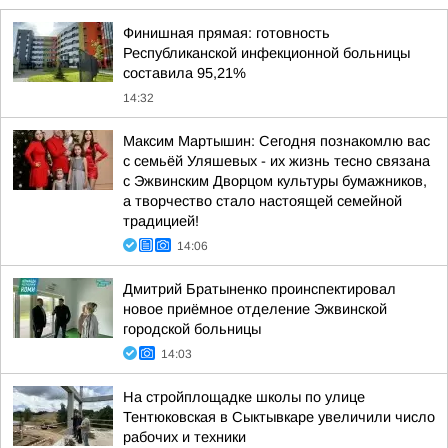
Финишная прямая: готовность
Республиканской инфекционной больницы
составила 95,21%
14:32
Максим Мартышин: Сегодня познакомлю вас
с семьёй Уляшевых - их жизнь тесно связана
с Эжвинским Дворцом культуры бумажников,
а творчество стало настоящей семейной
традицией!
14:06
Дмитрий Братыненко проинспектировал
новое приёмное отделение Эжвинской
городской больницы
14:03
На стройплощадке школы по улице
Тентюковская в Сыктывкаре увеличили число
рабочих и техники