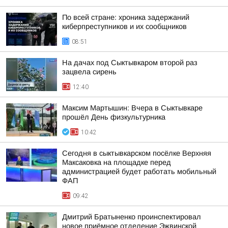
По всей стране: хроника задержаний
киберпреступников и их сообщников
08:51
На дачах под Сыктывкаром второй раз
зацвела сирень
12:40
Максим Мартышин: Вчера в Сыктывкаре
прошёл День физкультурника
10:42
Сегодня в сыктывкарском посёлке Верхняя
Максаковка на площадке перед
администрацией будет работать мобильный
ФАП
09:42
Дмитрий Братыненко проинспектировал
новое приёмное отделение Эжвинской