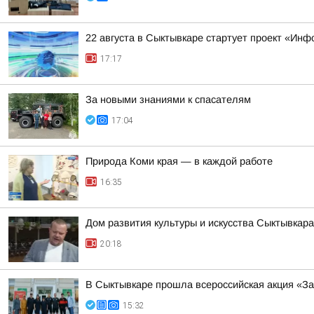
22 августа в Сыктывкаре стартует проект «Ин
17:17
За новыми знаниями к спасателям
17:04
Природа Коми края — в каждой работе
16:35
Дом развития культуры и искусства Сыктывкар
20:18
В Сыктывкаре прошла всероссийская акция «За
15:32