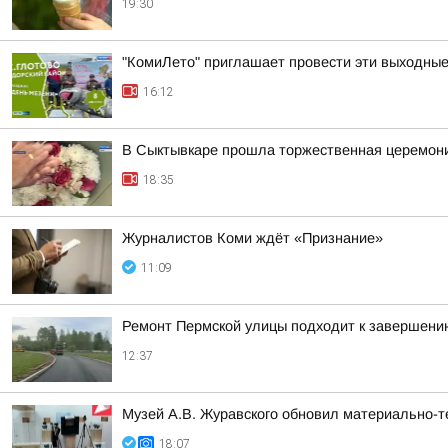
19:30
"КомиЛето" приглашает провести эти выходные 
16:12
В Сыктывкаре прошла торжественная церемони
18:35
Журналистов Коми ждёт «Признание»
11:09
Ремонт Пермской улицы подходит к завершени
12:37
Музей А.В. Журавского обновил материально-те
18:07