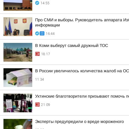
14:55
Про СМИ и выборы. Руководитель аппарата Из
информации
16:44
В Коми выберут самый дружный ТОС
18:17
В России увеличилось количества жалоб на О
11:34
Ухтинские благотворители призывают помочь п
21:09
Эксперты предупредили о вреде мороженого