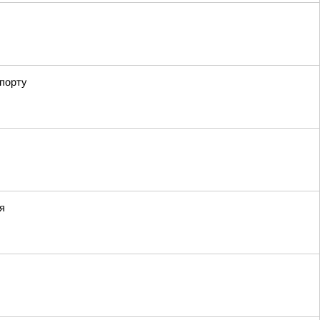
порту
я