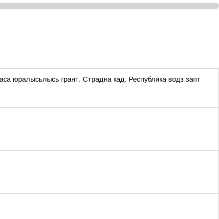
аса юралысьлысь грант. Страдна кад. Республика водз запт