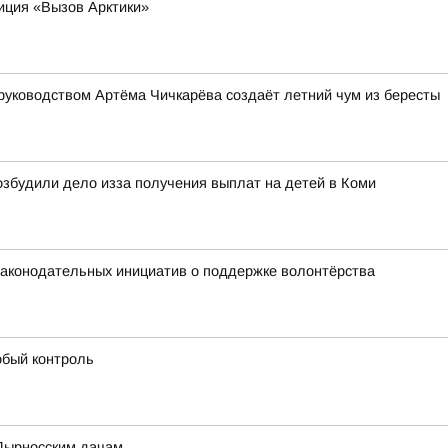
иция «Вызов Арктики»
руководством Артёма Чичкарёва создаёт летний чум из бересты
збудили дело изза получения выплат на детей в Коми
 законодательных инициатив о поддержке волонтёрства
обый контроль
 Дырносским дачам