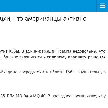
лухи, что американцы активно
отив Кубы. В администрации Трампа недовольны, что
се больше склоняются к
силовому варианту решения
еобходимо сосредоточить вблизи Кубы внушительную
135
, БЛА
MQ-9A
и
MQ-4C
. В последнее время разведка у