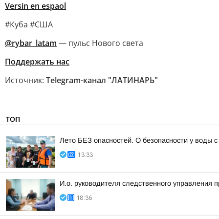
Versin en espaol
#Куба #США
@rybar_latam
— пульс Нового света
Поддержать нас
Источник:
Telegram-канал "ЛАТИНАРЬ"
ТОП
Лето БЕЗ опасностей. О безопасности у воды
13:33
И.о. руководителя следственного управления 
18:36