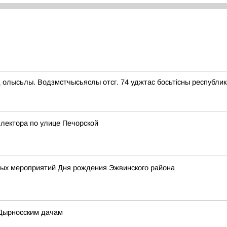
 олысьлы. Водзмстчысьяслы отсг. 74 уджтас босьтiсны республик
лектора по улице Печорской
х мероприятий Дня рождения Эжвинского района
 Дырносским дачам