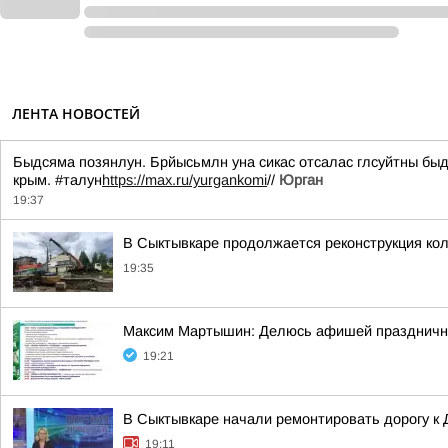
ЛЕНТА НОВОСТЕЙ
Быдсяма позянлун. Брйысьмлн уна сикас отсалас глсуйтны быд
крым. #талун
https://max.ru/yurgankomi
//
Юрган
19:37
В Сыктывкаре продолжается реконструкция кол
19:35
Максим Мартышин: Делюсь афишей праздничны
19:21
В Сыктывкаре начали ремонтировать дорогу к
19:11