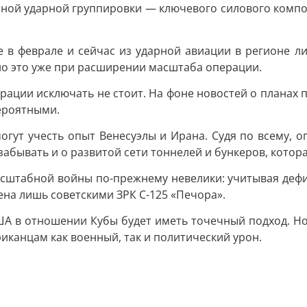
сной ударной группировки — ключевого силового компо
 в феврале и сейчас из ударной авиации в регионе л
о это уже при расширении масштаба операции.
рации исключать не стоит. На фоне новостей о планах 
ероятными.
могут учесть опыт Венесуэлы и Ирана. Судя по всему, 
 забывать и о развитой сети тоннелей и бункеров, кото
сштабной войны по-прежнему невелики: учитывая дефиц
ена лишь советскими ЗРК С-125 «Печора».
ША в отношении Кубы будет иметь точечный подход. Но
иканцам как военный, так и политический урон.