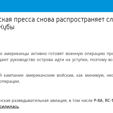
кая пресса снова распространяет с
 Кубы
то американцы активно готовят военную операцию пр
ют руководство острова идти на уступки, поэтому в
ой кампании американским войскам, как минимум, н
 операции.
нская разведывательная авиация, в том числе
P-8A
,
RC-
силилась
.