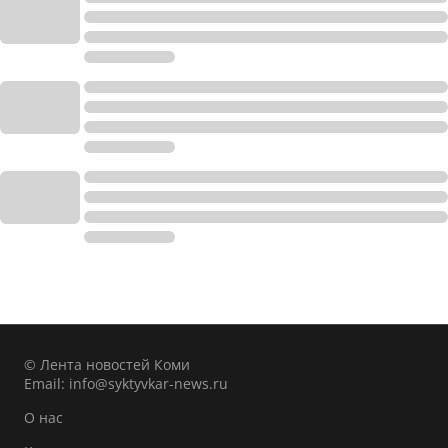
© Лента новостей Коми
Email:
info@syktyvkar-news.ru
О нас