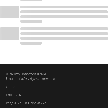
© Лента новостей Коми
Email:
info@syktyvkar-news.ru
О нас
Контакты
Редакционная политика