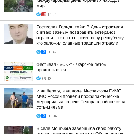
Международный день коренных народов
мира
11:21
Ростислав Гольдштейн: В День строителя
считаю важным поздравить ветеранов
отрасли – тех, кто строил нашу республику,
кто заложил славные традиции отрасли
09:42
Фестиваль «Сыктывкарское лето»
продолжается
09:48
И на берегу, и на воде. Инспекторы ГИМС
МЧС России провели профилактические
мероприятия на реке Печора в районе села
Усть-Цильма
08:04
В селе Мошъюга завершила свою работу
вторая экспедиция проекта «Общее дело»