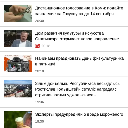
Дистанционное голосование в Коми: подайте
заявление на Госуслугах до 14 сентября
20:30
Дом развития культуры и искусства
Сыктывкара открывает новое направление
20:18
Начинаем праздновать День физкультурника
в пятницу!
20:10
Зільм донъялма. Республикаса веськдлысь
Ростислав Гольдштейн сеталіс наградаяс
стритчан юкнын уджалысьяслы
19:36
Эксперты предупредили о вреде мороженого
19:30