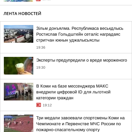
ЛЕНТА НОВОСТЕЙ
Зільм донъялма. Республикаса веськдлысь
Ростислав Гольдштейн сеталіс наградаяс
стритчан юкнын уджалысьяслы
19:36
Эксперты предупредили о вреде мороженого
19:30
В Коми на базе мессенджера МАКС
внедрили цифровой ID для льготной
категории граждан
19:12
Три медали завоевали спортсмены Коми на
Чемпионате и Первенстве МЧС России по
пожарно-спасательному спорту