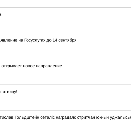
а
явление на Госуслугах до 14 сентября
а открывает новое направление
пятницу!
стислав Гольдштейн сеталіс наградаяс стритчан юкнын уджалысь