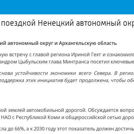
 поездкой Ненецкий автономный окр
ий автономный округ и Архангельскую область
ую встречу с главой региона Ириной Гехт и ознакомилс
ксандром Цыбульским глава Минтранса посетил ключевые
снова устойчивости экономики всего Севера. В реги
 поддержка этих инициатив будет продолжена, чтобы о
шой землей автомобильной дорогой. Обсуждается вопро
ь НАО с Республикой Коми и общероссийской сетью доро
ла до 66%, а к 2030 году этот показатель должен достичь