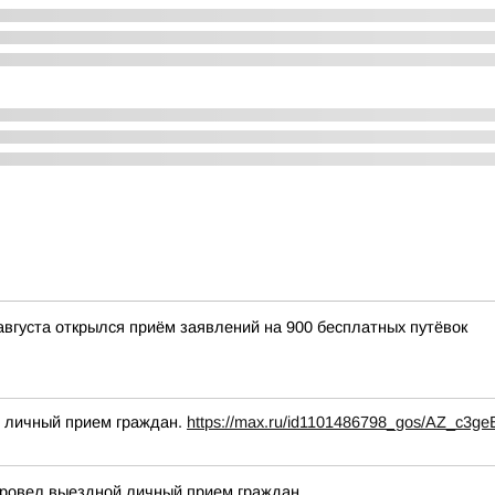
августа открылся приём заявлений на 900 бесплатных путёвок
й личный прием граждан.
https://max.ru/id1101486798_gos/AZ_c3g
провел выездной личный прием граждан