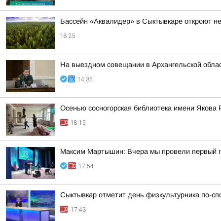
Бассейн «Аквалидер» в Сыктывкаре откроют не
18:25
На выездном совещании в Архангельской обла
14:35
Осенью сосногорская библиотека имени Якова 
18:15
Максим Мартышин: Вчера мы провели первый г
17:54
Сыктывкар отметит день физкультурника по-сп
17:43