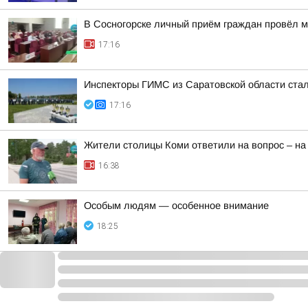
В Сосногорске личный приём граждан провёл м
17:16
Инспекторы ГИМС из Саратовской области стал
17:16
Жители столицы Коми ответили на вопрос – на
16:38
Особым людям — особенное внимание
18:25