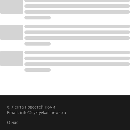
© Лента новостей Коми
Email:
info@syktyvkar-news.ru
О нас