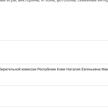
ые игры, викторины, vr-зона, фотозоны, семейные инте
бирательной комиссии Республики Коми Наталия Евгеньевна Мак