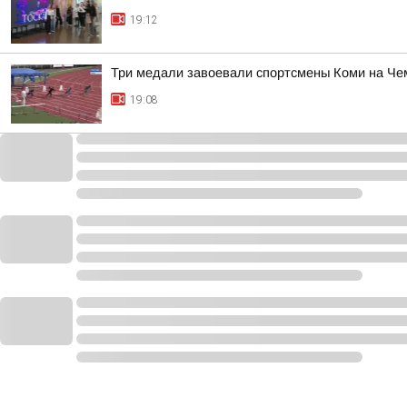
19:12
Три медали завоевали спортсмены Коми на Че
19:08