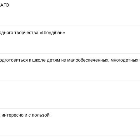
САГО
родного творчества «Шондібан»
одготовиться к школе детям из малообеспеченных, многодетных
интересно и с пользой!