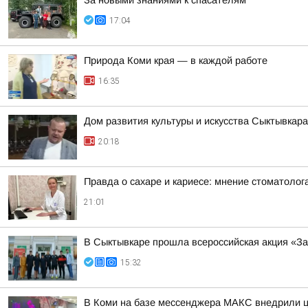
За новыми знаниями к спасателям
17:04
Природа Коми края — в каждой работе
16:35
Дом развития культуры и искусства Сыктывкар
20:18
Правда о сахаре и кариесе: мнение стоматолог
21:01
В Сыктывкаре прошла всероссийская акция «За
15:32
В Коми на базе мессенджера МАКС внедрили ц