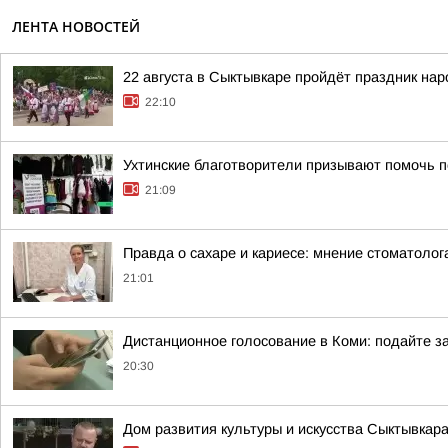
ЛЕНТА НОВОСТЕЙ
22 августа в Сыктывкаре пройдёт праздник на
22:10
Ухтинские благотворители призывают помочь п
21:09
Правда о сахаре и кариесе: мнение стоматолог
21:01
Дистанционное голосование в Коми: подайте за
20:30
Дом развития культуры и искусства Сыктывкар