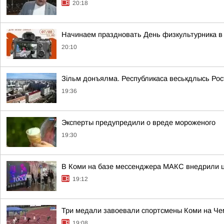
20:18
Начинаем праздновать День физкультурника в 
20:10
Зільм донъялма. Республикаса веськдлысь Ро
19:36
Эксперты предупредили о вреде мороженого
19:30
В Коми на базе мессенджера МАКС внедрили ц
19:12
Три медали завоевали спортсмены Коми на Че
19:08