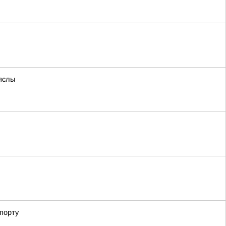
яслы
порту