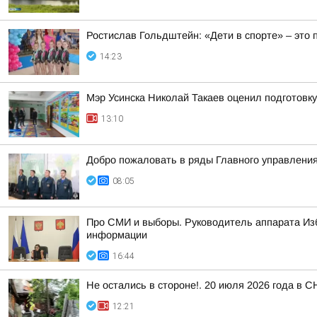
Ростислав Гольдштейн: «Дети в спорте» – это
14:23
Мэр Усинска Николай Такаев оценил подготовк
13:10
Добро пожаловать в ряды Главного управления
08:05
Про СМИ и выборы. Руководитель аппарата Из
информации
16:44
Не остались в стороне!. 20 июля 2026 года в 
12:21