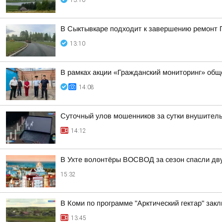
13:10
В Сыктывкаре подходит к завершению ремонт 
13:10
В рамках акции «Гражданский мониторинг» общ
14:08
Суточный улов мошенников за сутки внушител
14:12
В Ухте волонтёры ВОСВОД за сезон спасли дв
15:32
В Коми по программе "Арктический гектар" за
13:45