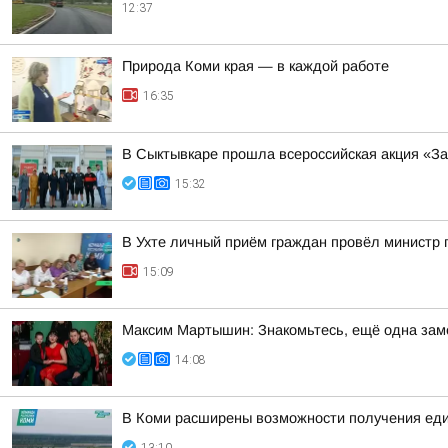
12:37
Природа Коми края — в каждой работе
16:35
В Сыктывкаре прошла всероссийская акция «За
15:32
В Ухте личный приём граждан провёл министр 
15:09
Максим Мартышин: Знакомьтесь, ещё одна зам
14:08
В Коми расширены возможности получения еди