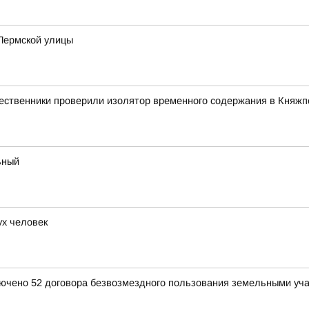
Пермской улицы
ественники проверили изолятор временного содержания в Княжп
ьный
ух человек
ключено 52 договора безвозмездного пользования земельными уч