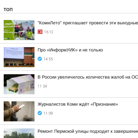
ТОП
"КомиЛето" приглашает провести эти выходные 
16:12
Про «ИнформУИК» и не только
14:55
В России увеличилось количества жалоб на О
11:34
Журналистов Коми ждёт «Признание»
11:09
Ремонт Пермской улицы подходит к завершени