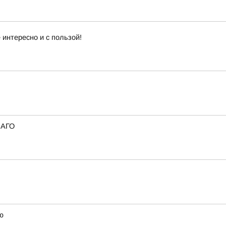
интересно и с пользой!
САГО
ю