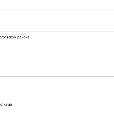
огостском районе
астками