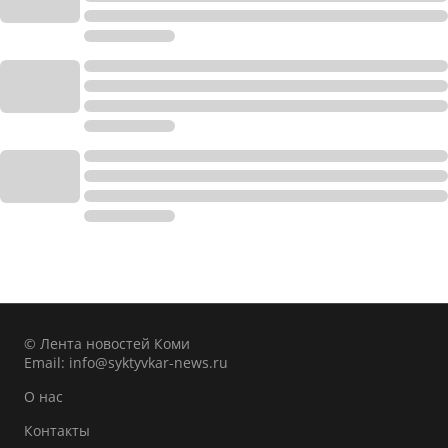
© Лента новостей Коми
Email:
info@syktyvkar-news.ru
О нас
Контакты