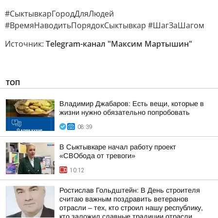
#СыктывкарГородДляЛюдей
#ВремяНаводитьПорядокСыктывкар #ШагЗаШагом
Источник:
Telegram-канал "Максим Мартышин"
ТОП
Владимир Джабаров: Есть вещи, которые в
жизни нужно обязательно попробовать
08:39
В Сыктывкаре начал работу проект
«СВОбода от тревоги»
10:12
Ростислав Гольдштейн: В День строителя
считаю важным поздравить ветеранов
отрасли – тех, кто строил нашу республику,
кто заложил славные традиции отрасли