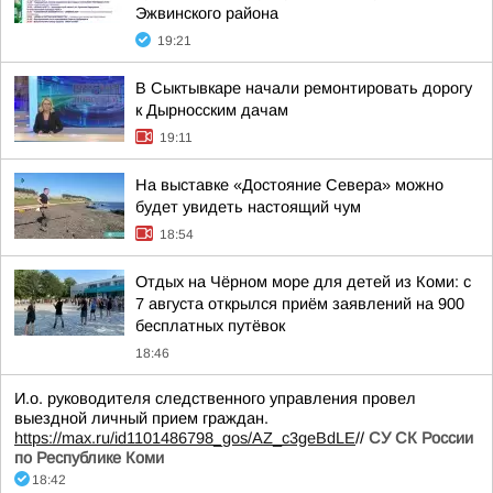
Эжвинского района
19:21
В Сыктывкаре начали ремонтировать дорогу
к Дырносским дачам
19:11
На выставке «Достояние Севера» можно
будет увидеть настоящий чум
18:54
Отдых на Чёрном море для детей из Коми: с
7 августа открылся приём заявлений на 900
бесплатных путёвок
18:46
И.о. руководителя следственного управления провел
выездной личный прием граждан.
https://max.ru/id1101486798_gos/AZ_c3geBdLE
//
СУ СК России
по Республике Коми
18:42