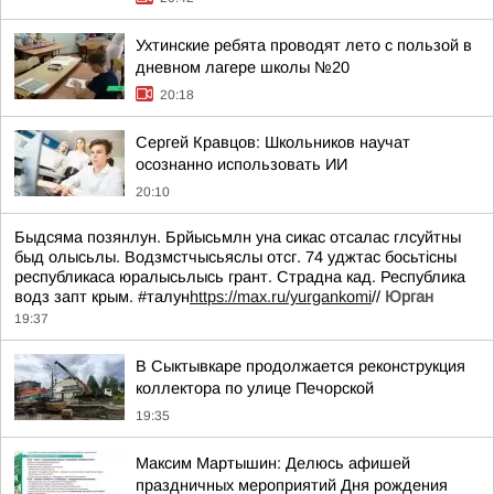
Ухтинские ребята проводят лето с пользой в
дневном лагере школы №20
20:18
Сергей Кравцов: Школьников научат
осознанно использовать ИИ
20:10
Быдсяма позянлун. Брйысьмлн уна сикас отсалас глсуйтны
быд олысьлы. Водзмстчысьяслы отсг. 74 уджтас босьтiсны
республикаса юралысьлысь грант. Страдна кад. Республика
водз запт крым. #талун
https://max.ru/yurgankomi
//
Юрган
19:37
В Сыктывкаре продолжается реконструкция
коллектора по улице Печорской
19:35
Максим Мартышин: Делюсь афишей
праздничных мероприятий Дня рождения