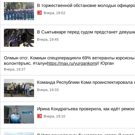
В торжественной обстановке молодых офицеро
Вчера, 19:52
В Сыктывкаре перед судом предстанет девушк
Вчера, 19:45
Олмын отсг. Комиын спецоперациялн 69% ветеранлы корсисны у
волонтёръяс. #талун
https://max.ru/yurgankomi
//
Юрган
Вчера, 19:37
Команда Республики Коми проинспектировала х
Вчера, 19:33
Ирина Кондратьева проверила, как идёт ремон
Вчера, 19:10