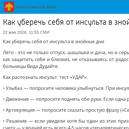
Как уберечь себя от инсульта в зн
СМИ
22 мая 2026, 11:55
Как уберечь себя от инсульта в знойные дни
Лето - это не только отпуск, шашлыки и дача, но и с
как защитить себя и близких, не отказываясь от радо
больницы Вида Дудайте.
Как распознать инсульт: тест «УДАР»:
• Улыбка — попросите человека улыбнуться. При инсул
• Движение — попросите поднять обе руки. Если одна р
• Артикуляция — попросите сказать простую фразу («Сег
• Решение — если увидели хотя бы один из этих приз
счету — у врачей есть всего 4-5 часов «терапевтическо