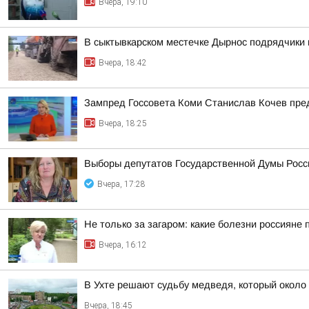
Вчера, 19:10
В сыктывкарском местечке Дырнос подрядчики п
Вчера, 18:42
Зампред Госсовета Коми Станислав Кочев пре
Вчера, 18:25
Выборы депутатов Государственной Думы Росси
Вчера, 17:28
Не только за загаром: какие болезни россияне 
Вчера, 16:12
В Ухте решают судьбу медведя, который около 
Вчера, 18:45