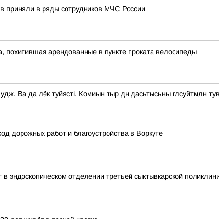
в приняли в ряды сотрудников МЧС России
а, похитившая арендованные в пункте проката велосипеды
дж. Ва да лёк туйясті. Комиын тыр дн дасьтысьны глсуйтмлн ту
од дорожных работ и благоустройства в Воркуте
т в эндоскопическом отделении третьей сыктывкарской поликлин