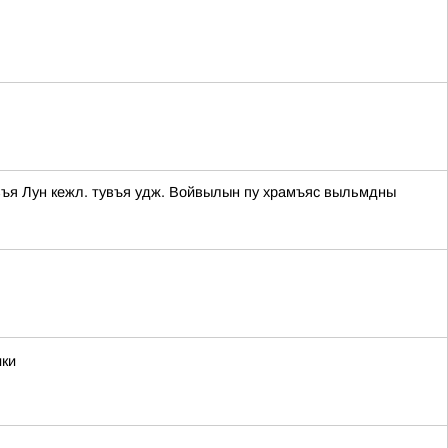
въя Лун кежл. тувъя удж. Войвылын пу храмъяс выльмдны
ики