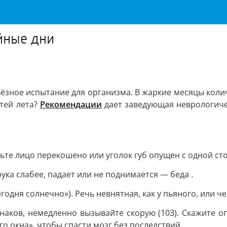
ойные дни
ерьёзное испытание для организма. В жаркие месяцы коли
стей лета?
Рекомендации
дает заведующая неврологиче
ьте лицо перекошено или уголок губ опущен с одной ст
ука слабее, падает или не поднимается — беда .
одня солнечно»). Речь невнятная, как у пьяного, или че
наков, немедленно вызывайте скорую (103). Скажите о
го окна», чтобы спасти мозг без последствий.