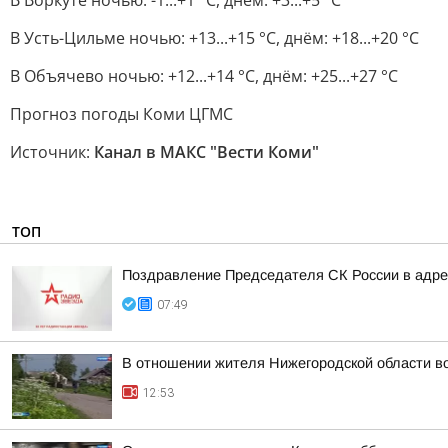
В Воркуте ночью: -1...+1 °C, днём: +3...+5 °C
В Усть-Цильме ночью: +13...+15 °C, днём: +18...+20 °C
В Объячево ночью: +12...+14 °C, днём: +25...+27 °C
Прогноз погоды Коми ЦГМС
Источник:
Канал в МАКС "Вести Коми"
ТОП
Поздравление Председателя СК России в адрес
07:49
В отношении жителя Нижегородской области во
12:53