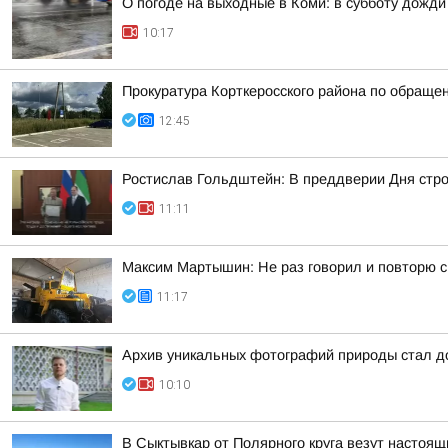
О погоде на выходные в Коми: в субботу дожд
10:17
Прокуратура Корткеросского района по обраще
12:45
Ростислав Гольдштейн: В преддверии Дня стр
11:11
Максим Мартышин: Не раз говорил и повторю сн
11:17
Архив уникальных фотографий природы стал д
10:10
В Сыктывкар от Полярного круга везут настоя