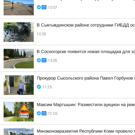
10:07
В Сыктывдинском районе сотрудники ГИБДД ос
10:35
В Сосногорске появится новая площадка для з
13:05
Прокурор Сысольского района Павел Горбунов 
11:25
Максим Мартышин: Разместили аукцион на рем
12:26
Минэкономразвития Республики Коми провело 