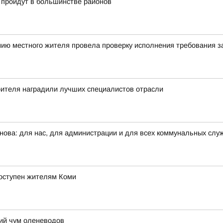
и пройдут в большинстве районов
нию местного жителя провела проверку исполнения требования з
оителя наградили лучших специалистов отрасли
ова: для нас, для администрации и для всех коммунальных служб
оступен жителям Коми
щий чум оленеводов