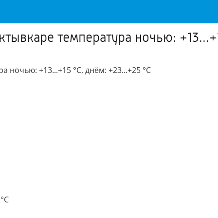
ктывкаре температура ночью: +13...+1
ночью: +13...+15 °C, днём: +23...+25 °C
 °C