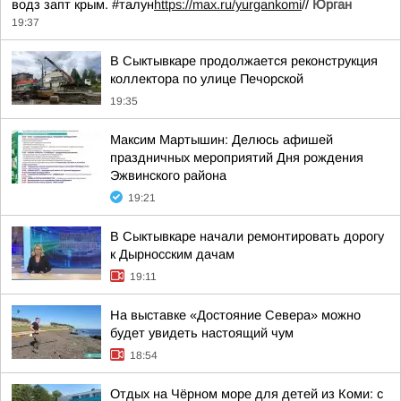
водз запт крым. #талун
https://max.ru/yurgankomi
//
Юрган
19:37
В Сыктывкаре продолжается реконструкция
коллектора по улице Печорской
19:35
Максим Мартышин: Делюсь афишей
праздничных мероприятий Дня рождения
Эжвинского района
19:21
В Сыктывкаре начали ремонтировать дорогу
к Дырносским дачам
19:11
На выставке «Достояние Севера» можно
будет увидеть настоящий чум
18:54
Отдых на Чёрном море для детей из Коми: с