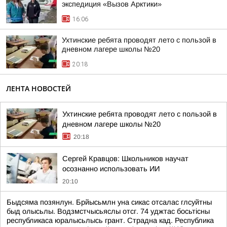
экспедиция «Вызов Арктики»
16:06
Ухтинские ребята проводят лето с пользой в
дневном лагере школы №20
20:18
ЛЕНТА НОВОСТЕЙ
Ухтинские ребята проводят лето с пользой в
дневном лагере школы №20
20:18
Сергей Кравцов: Школьников научат
осознанно использовать ИИ
20:10
Быдсяма позянлун. Брйысьмлн уна сикас отсалас глсуйтны
быд олысьлы. Водзмстчысьяслы отсг. 74 уджтас босьтiсны
республикаса юралысьлысь грант. Страдна кад. Республика