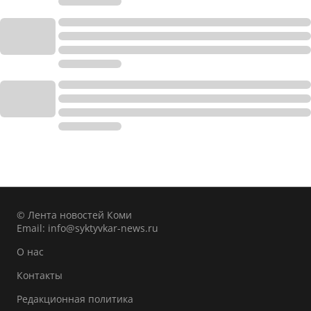
© Лента новостей Коми
Email:
info@syktyvkar-news.ru
О нас
Контакты
Редакционная политика