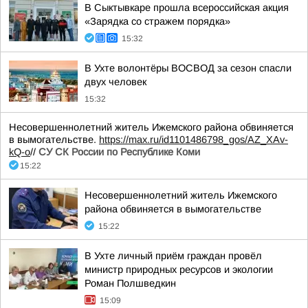
В Сыктывкаре прошла всероссийская акция
«Зарядка со стражем порядка»
15:32
В Ухте волонтёры ВОСВОД за сезон спасли
двух человек
15:32
Несовершеннолетний житель Ижемского района обвиняется
в вымогательстве.
https://max.ru/id1101486798_gos/AZ_XAv-
kQ-o
//
СУ СК России по Республике Коми
15:22
Несовершеннолетний житель Ижемского
района обвиняется в вымогательстве
15:22
В Ухте личный приём граждан провёл
министр природных ресурсов и экологии
Роман Полшведкин
15:09