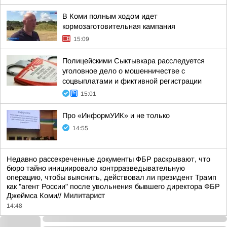
В Коми полным ходом идет
кормозаготовительная кампания
15:09
Полицейскими Сыктывкара расследуется
уголовное дело о мошенничестве с
соцвыплатами и фиктивной регистрации
15:01
Про «ИнформУИК» и не только
14:55
Недавно рассекреченные документы ФБР раскрывают, что
бюро тайно инициировало контрразведывательную
операцию, чтобы выяснить, действовал ли президент Трамп
как "агент России" после увольнения бывшего директора ФБР
Джеймса Коми//
Милитарист
14:48