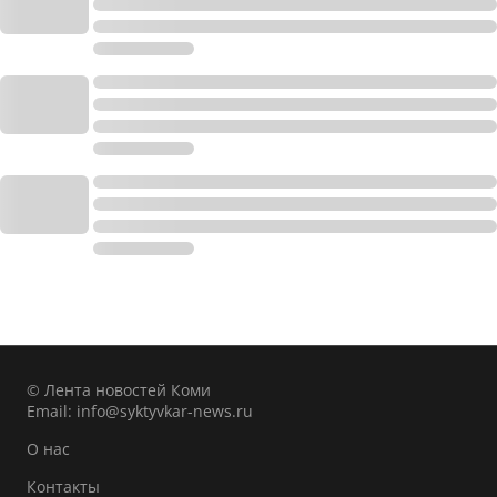
© Лента новостей Коми
Email:
info@syktyvkar-news.ru
О нас
Контакты