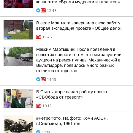
концертом «Время мудрости и талантов»
12:43
В селе Мошъюга завершила свою работу
вторая экспедиция проекта «Общее дело»
12:43
Максим Мартышин: После появления в
соцсетях новости о том, что мы запустили
аукцион на ремонт улицы Механической в
Выльтыдоре, появилось много разных
откликов от горожан
14:18
В Сыктывкаре начал работу проект
«СВОбода от тревоги»
10:12
#РетроФото. На фото: Коми АССР,
г.Сыктывкар, 1961 год
17:06