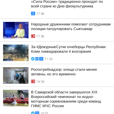
«Сила России» традиционно проходят по
всей стране ко Дню физкультурника
17:38
Народные дружинники помогают сотрудникам
полиции патрулировать Сыктывкар
17:38
За #ДежурныеСутки огнеборцы Республики
Коми ликвидировали 4 возгорания
11:33
Роспотребнадзор: клещи стали менее
активны, но это временно
16:36
В Самарской области завершился XIХ
Всероссийский чемпионат по водно-
моторным соревнованиям среди команд
ГИМС МЧС России
16:07