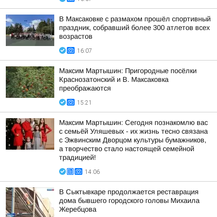
В Максаковке с размахом прошёл спортивный
праздник, собравший более 300 атлетов всех
возрастов
16:07
Максим Мартышин: Пригородные посёлки
Краснозатонский и В. Максаковка
преображаются
15:21
Максим Мартышин: Сегодня познакомлю вас
с семьёй Уляшевых - их жизнь тесно связана
с Эжвинским Дворцом культуры бумажников,
а творчество стало настоящей семейной
традицией!
14:06
В Сыктывкаре продолжается реставрация
дома бывшего городского головы Михаила
Жеребцова