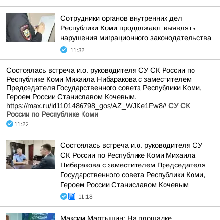
Сотрудники органов внутренних дел
Республики Коми продолжают выявлять
нарушения миграционного законодательства
11:32
Состоялась встреча и.о. руководителя СУ СК России по
Республике Коми Михаила Нибаракова с заместителем
Председателя Государственного совета Республики Коми,
Героем России Станиславом Кочевым.
https://max.ru/id1101486798_gos/AZ_WJKe1Fw8
//
СУ СК
России по Республике Коми
11:22
Состоялась встреча и.о. руководителя СУ
СК России по Республике Коми Михаила
Нибаракова с заместителем Председателя
Государственного совета Республики Коми,
Героем России Станиславом Кочевым
11:18
Максим Мартышин: На площадке