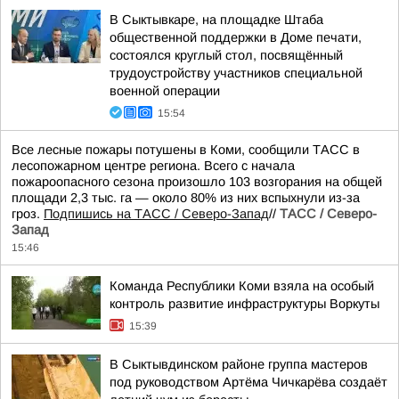
В Сыктывкаре, на площадке Штаба
общественной поддержки в Доме печати,
состоялся круглый стол, посвящённый
трудоустройству участников специальной
военной операции
15:54
Все лесные пожары потушены в Коми, сообщили ТАСС в
лесопожарном центре региона. Всего с начала
пожароопасного сезона произошло 103 возгорания на общей
площади 2,3 тыс. га — около 80% из них вспыхнули из-за
гроз.
Подпишись на ТАСС / Северо-Запад
//
ТАСС / Северо-
Запад
15:46
Команда Республики Коми взяла на особый
контроль развитие инфраструктуры Воркуты
15:39
В Сыктывдинском районе группа мастеров
под руководством Артёма Чичкарёва создаёт