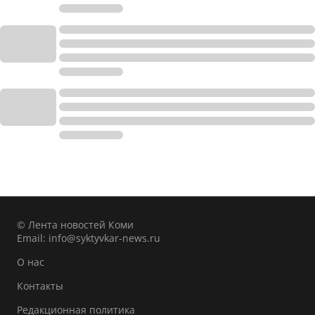
© Лента новостей Коми
Email:
info@syktyvkar-news.ru
О нас
Контакты
Редакционная политика