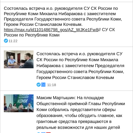
Состоялась встреча и.о. руководителя СУ СК России по
Республике Коми Михаила Нибаракова с заместителем
Председателя Государственного совета Республики Коми,
Героем России Станиславом Кочевым.
https://max.ru/id1101486798_gos/AZ_WJKe1Fw8
//
СУ СК
России по Республике Коми
11:22
Состоялась встреча и.о. руководителя СУ
СК России по Республике Коми Михаила
Нибаракова с заместителем Председателя
Государственного совета Республики Коми,
Героем России Станиславом Кочевым
11:18
Максим Мартышин: На площадке
Общественной приёмной Главы Республики
Коми собрались представители сферы
образования, чтобы обсудить главное, как
грантовые средства превращаются в
реальные возможности для наших детей