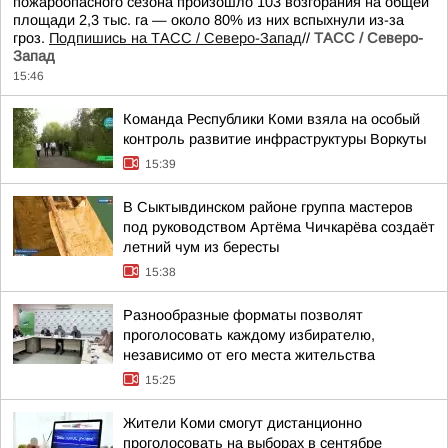
пожароопасного сезона произошло 103 возгорания на общей
площади 2,3 тыс. га — около 80% из них вспыхнули из-за
гроз.
Подпишись на ТАСС / Северо-Запад
//
ТАСС / Северо-
Запад
15:46
Команда Республики Коми взяла на особый
контроль развитие инфраструктуры Воркуты
15:39
В Сыктывдинском районе группа мастеров
под руководством Артёма Чичкарёва создаёт
летний чум из бересты
15:38
Разнообразные форматы позволят
проголосовать каждому избирателю,
независимо от его места жительства
15:25
Жители Коми смогут дистанционно
проголосовать на выборах в сентябре