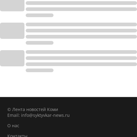
© Лента новостей Коми
Email:
info@syktyvkar-news.ru
О нас
Контакты