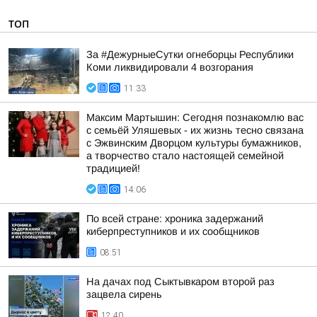
ТОП
За #ДежурныеСутки огнеборцы Республики
Коми ликвидировали 4 возгорания
11:33
Максим Мартышин: Сегодня познакомлю вас
с семьёй Уляшевых - их жизнь тесно связана
с Эжвинским Дворцом культуры бумажников,
а творчество стало настоящей семейной
традицией!
14:06
По всей стране: хроника задержаний
киберпреступников и их сообщников
08:51
На дачах под Сыктывкаром второй раз
зацвела сирень
12:40