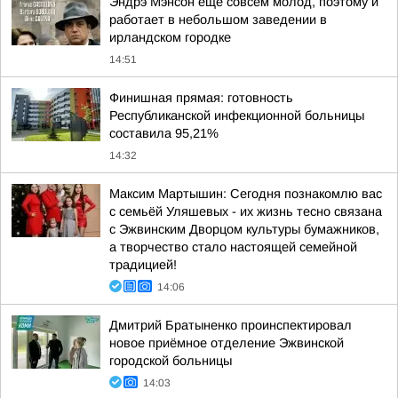
Эндрэ Мэнсон еще совсем молод, поэтому и
работает в небольшом заведении в
ирландском городке
14:51
Финишная прямая: готовность
Республиканской инфекционной больницы
составила 95,21%
14:32
Максим Мартышин: Сегодня познакомлю вас
с семьёй Уляшевых - их жизнь тесно связана
с Эжвинским Дворцом культуры бумажников,
а творчество стало настоящей семейной
традицией!
14:06
Дмитрий Братыненко проинспектировал
новое приёмное отделение Эжвинской
городской больницы
14:03