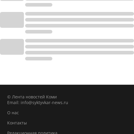
© Лента новостей Коми
Email:
info@syktyvkar-news.ru
О нас
Контакты
Редакционная политика